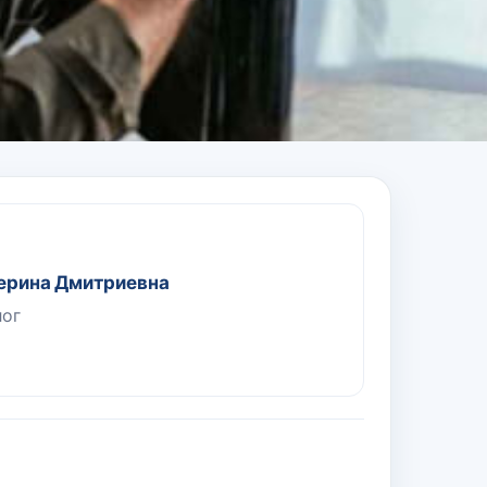
ерина Дмитриевна
лог