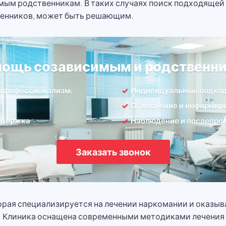
ым родственникам. В таких случаях поиск подходящей 
твенников, может быть решающим.
ощь созависимым и родственн
 профессионализм
Индивидуальный подхо
Объяснение и информир
ддержка
Наблюдение и послепро
Заказать звонок
оторая специализируется на лечении наркомании и оказ
м. Клиника оснащена современными методиками лечения