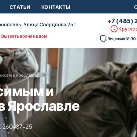
СТАТЬИ
КОНТАКТЫ
С
+7 (485)
ославль, Улица Свердлова 25г
Круглос
Вызвать врача на дом
Лицензия № ЛО
икам в Ярославле
симым и
в Ярославле
5) 260-87-25