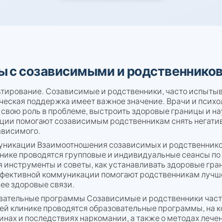
 с созависимыми и родственников 
тирование. Созависимые и родственники, часто испытыв
ческая поддержка имеет важное значение. Врачи и псих
 свою роль в проблеме, выстроить здоровые границы и н
ации помогают созависимым родственникам снять негати
ависимого.
никации Взаимоотношения созависимых и родственнико
нике проводятся групповые и индивидуальные сеансы п
инструменты и советы, как устанавливать здоровые гран
ффективной коммуникации помогают родственникам лучше
ее здоровые связи.
ательные программы Созависимые и родственники часто
шей клинике проводятся образовательные программы, на 
нах и последствиях наркомании, а также о методах лече