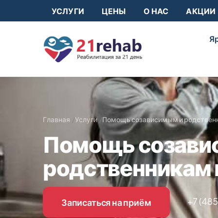
УСЛУГИ
ЦЕНЫ
О НАС
АКЦИИ
Яр
Главная
Услуги
Помощь созависимым и родственн
Помощь созави
родственникам 
+7 (48
Записаться на приём