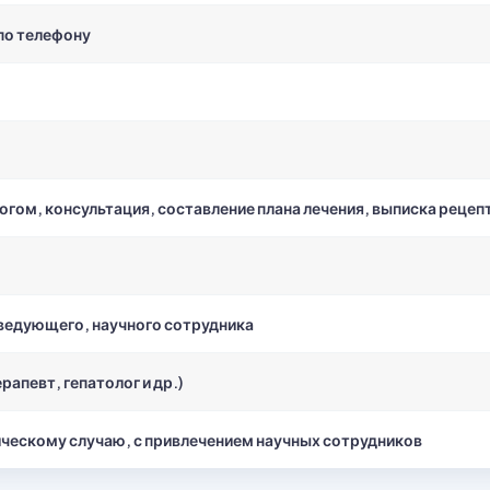
по телефону
ом, консультация, составление плана лечения, выписка рецеп
аведующего, научного сотрудника
рапевт, гепатолог и др.)
ческому случаю, с привлечением научных сотрудников