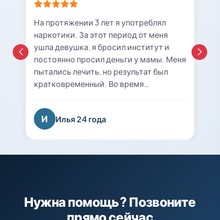
На протяжении 3 лет я употреблял
наркотики. За этот период от меня
ушла девушка, я бросил институт и
постоянно просил деньги у мамы. Меня
пытались лечить, но результат был
кратковременный. Во время
очередной ломки мне вызвали врача с
центра «21rehab». Беседа с наркологом
И
Илья 24 года
подтолкнула меня к мысли о
прохождении курса лечения и
реабилитации. Я решил попробовать
последний раз. На сегодняшний день
уже 8 месяцев я не принимаю
психотропные вещества, нашел работу
и собираюсь восстанавливаться в
Нужна помощь? Позвоните
вузе. Спасибо вам огромное, вы
прямо сейчас
вернули меня к жизни!