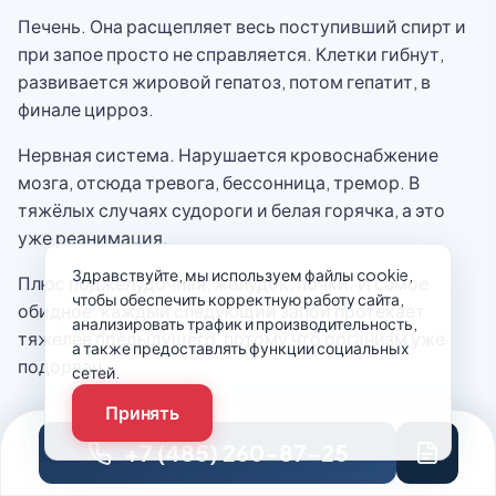
Печень. Она расщепляет весь поступивший спирт и
при запое просто не справляется. Клетки гибнут,
развивается жировой гепатоз, потом гепатит, в
финале цирроз.
Нервная система. Нарушается кровоснабжение
мозга, отсюда тревога, бессонница, тремор. В
тяжёлых случаях судороги и белая горячка, а это
уже реанимация.
Здравствуйте, мы используем файлы cookie,
Плюс поджелудочная, желудок, почки. И самое
чтобы обеспечить корректную работу сайта,
обидное: каждый следующий запой протекает
анализировать трафик и производительность,
тяжелее предыдущего, потому что организм уже
а также предоставлять функции социальных
подорван.
сетей.
Принять
Что делать до приезда врача
+7 (485) 260-87-25
Пара вещей, которые реально помогут.