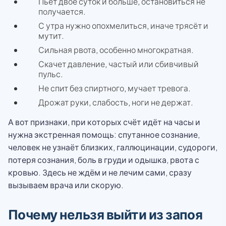
Пьёт двое суток и больше, остановиться не
получается.
С утра нужно опохмелиться, иначе трясёт и
мутит.
Сильная рвота, особенно многократная.
Скачет давление, частый или сбивчивый
пульс.
Не спит без спиртного, мучает тревога.
Дрожат руки, слабость, ноги не держат.
А вот признаки, при которых счёт идёт на часы и
нужна экстренная помощь: спутанное сознание,
человек не узнаёт близких, галлюцинации, судороги,
потеря сознания, боль в груди и одышка, рвота с
кровью. Здесь не ждём и не лечим сами, сразу
вызываем врача или скорую.
Почему нельзя выйти из запоя